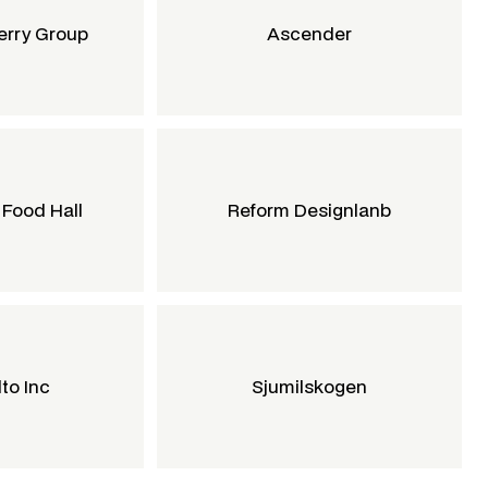
erry Group
Ascender
 Food Hall
Reform Designlanb
to Inc
Sjumilskogen