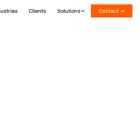
ustries
Clients
Solutions
Contact →
Contact →