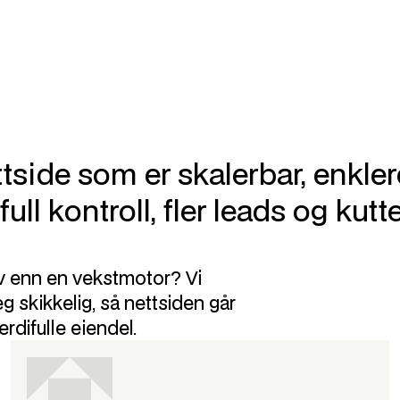
ttside som er skalerbar, enkler
ull kontroll, fler leads og kutt
yv enn en vekstmotor? Vi
 skikkelig, så nettsiden går
erdifulle eiendel.